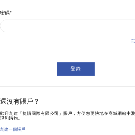
密碼*
忘
還沒有賬戶？
歡迎創建「捷購國際有限公司」賬戶，方便您更快地在商城網站中
現和購物。
創建一個賬戶