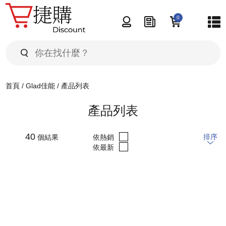
0
首頁
產品展示
品牌選擇
首頁
/
Glad佳能
/
產品列表
產品推介
產品分類
產品列表
最新推介
購物貼士
產品列表
40
排序
個結果
依熱銷
熱門推介
依最新
最新資訊
特價推介
關於我們
聯絡我們