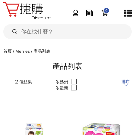
0
首頁
產品展示
品牌選擇
首頁
/
Merries
/
產品列表
產品推介
產品分類
產品列表
最新推介
購物貼士
產品列表
2
排序
個結果
依熱銷
熱門推介
依最新
最新資訊
特價推介
關於我們
聯絡我們