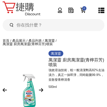
0
首頁
產品展示
品牌選擇
首頁
/
產品展示
/
產品列表
/
萬潔靈
/
產品推介
萬潔靈 廚房萬潔靈(青檸芬芳)噴裝
產品分類
萬潔靈
最新推介
購物貼士
萬潔靈 廚房萬潔靈(青檸芬芳)
產品列表
噴裝
熱門推介
強效溶油技術，較一般清潔劑高82%去油
最新資訊
漬力，真正一抹即淨，同時殺菌99.9%，
特價推介
並散發青檸清香
500ml
關於我們
聯絡我們